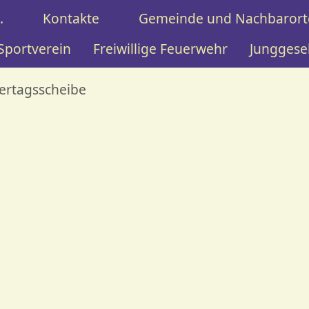
.
Kontakte
Gemeinde und Nachbarort
Sportverein
Freiwillige Feuerwehr
Junggese
ertagsscheibe