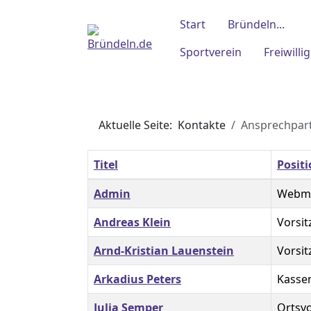
Start
Bründeln...
Sportverein
Freiwill
Aktuelle Seite:
Kontakte
Ansprechpar
Titel
Posit
Kontakte,
Admin
Webma
Andreas Klein
Vorsit
Arnd-Kristian Lauenstein
Vorsi
Arkadius Peters
Kasse
Julia Semper
Ortsvo