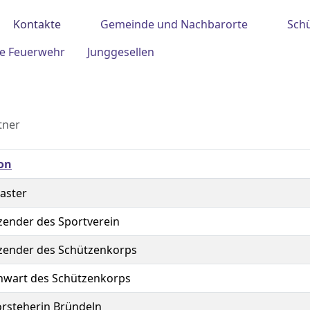
Kontakte
Gemeinde und Nachbarorte
Sch
ige Feuerwehr
Junggesellen
tner
ion
ster
zender des Sportverein
tzender des Schützenkorps
nwart des Schützenkorps
rsteherin Bründeln