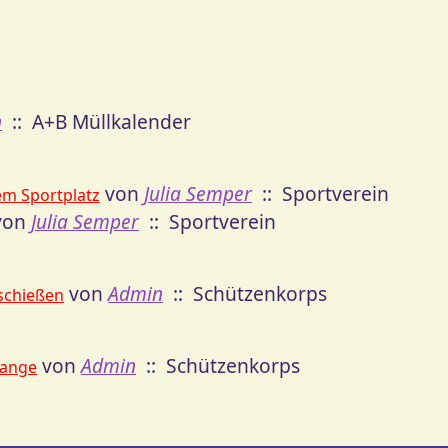
n
:: A+B Müllkalender
von
Julia Semper
:: Sportverein
em Sportplatz
on
Julia Semper
:: Sportverein
von
Admin
:: Schützenkorps
schießen
von
Admin
:: Schützenkorps
tange